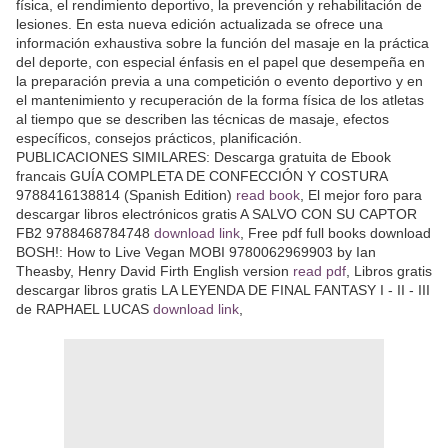
física, el rendimiento deportivo, la prevención y rehabilitación de
lesiones. En esta nueva edición actualizada se ofrece una
información exhaustiva sobre la función del masaje en la práctica
del deporte, con especial énfasis en el papel que desempeña en
la preparación previa a una competición o evento deportivo y en
el mantenimiento y recuperación de la forma física de los atletas
al tiempo que se describen las técnicas de masaje, efectos
específicos, consejos prácticos, planificación.
PUBLICACIONES SIMILARES: Descarga gratuita de Ebook
francais GUÍA COMPLETA DE CONFECCIÓN Y COSTURA
9788416138814 (Spanish Edition)
read book
, El mejor foro para
descargar libros electrónicos gratis A SALVO CON SU CAPTOR
FB2 9788468784748
download link
, Free pdf full books download
BOSH!: How to Live Vegan MOBI 9780062969903 by Ian
Theasby, Henry David Firth English version
read pdf
, Libros gratis
descargar libros gratis LA LEYENDA DE FINAL FANTASY I - II - III
de RAPHAEL LUCAS
download link
,