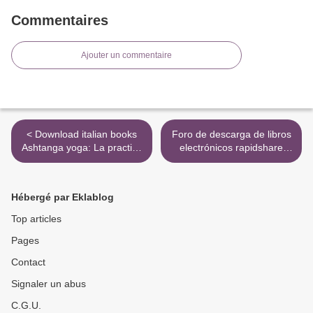
Commentaires
Ajouter un commentaire
< Download italian books
Foro de descarga de libros
Ashtanga yoga: La practica
electrónicos rapidshare
del yoga segun el metodo
SUBMUNDO (Literatura
de Sri Pattabhi Jois in
española) de DON
English iBook PDF
DELILLO 9788432228551 >
Hébergé par Eklablog
Top articles
Pages
Contact
Signaler un abus
C.G.U.