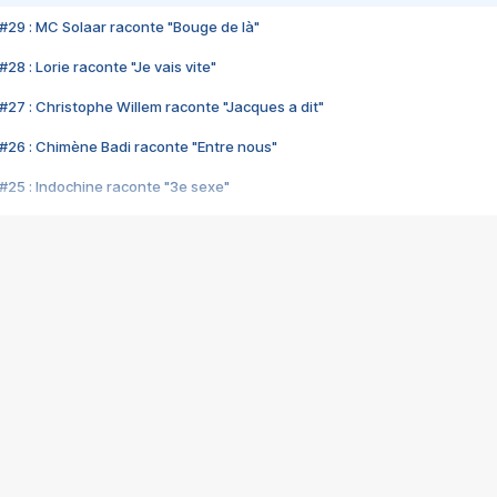
#29 : MC Solaar raconte "Bouge de là"
28 : Lorie raconte "Je vais vite"
#27 : Christophe Willem raconte "Jacques a dit"
#26 : Chimène Badi raconte "Entre nous"
#25 : Indochine raconte "3e sexe"
#24 : Zaho raconte "C'est chelou"
#23 : Patrick Bruel raconte "Au café des délices"
#22 : Kyo raconte "Le chemin"
#21 : Nolwenn Leroy raconte "Cassé"
#20 : Patrick Hernandez raconte "Born to be alive"
#19 : Lorie raconte "Près de moi"
#18 : Michael Jones raconte "A nos actes manqués" (avec Jean-Jacque