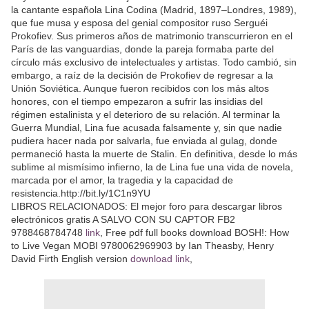
la cantante española Lina Codina (Madrid, 1897–Londres, 1989),
que fue musa y esposa del genial compositor ruso Serguéi
Prokofiev. Sus primeros años de matrimonio transcurrieron en el
París de las vanguardias, donde la pareja formaba parte del
círculo más exclusivo de intelectuales y artistas. Todo cambió, sin
embargo, a raíz de la decisión de Prokofiev de regresar a la
Unión Soviética. Aunque fueron recibidos con los más altos
honores, con el tiempo empezaron a sufrir las insidias del
régimen estalinista y el deterioro de su relación. Al terminar la
Guerra Mundial, Lina fue acusada falsamente y, sin que nadie
pudiera hacer nada por salvarla, fue enviada al gulag, donde
permaneció hasta la muerte de Stalin. En definitiva, desde lo más
sublime al mismísimo infierno, la de Lina fue una vida de novela,
marcada por el amor, la tragedia y la capacidad de
resistencia.http://bit.ly/1C1n9YU
LIBROS RELACIONADOS: El mejor foro para descargar libros
electrónicos gratis A SALVO CON SU CAPTOR FB2
9788468784748
link
, Free pdf full books download BOSH!: How
to Live Vegan MOBI 9780062969903 by Ian Theasby, Henry
David Firth English version
download link
,