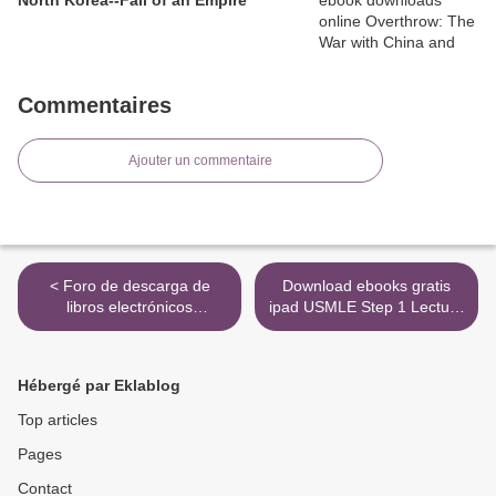
Commentaires
Ajouter un commentaire
< Foro de descarga de
Download ebooks gratis
libros electrónicos
ipad USMLE Step 1 Lecture
rapidshare SUBMUNDO
Notes 2020: 7-Book Set
(Literatura española) de
(English Edition) >
DON DELILLO
Hébergé par Eklablog
9788432228551
Top articles
Pages
Contact