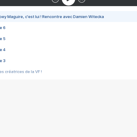
bey Maguire, c'est lui ! Rencontre avec Damien Witecka
e 6
e 5
e 4
e 3
s créatrices de la VF !
e 2
e 1
e Mektoub My Love arrive enfin ! Rencontre avec Shaïn Boumedine et Sal
i : après Toni en famille
elle réalise le bouleversant Dites lui que je l'aime